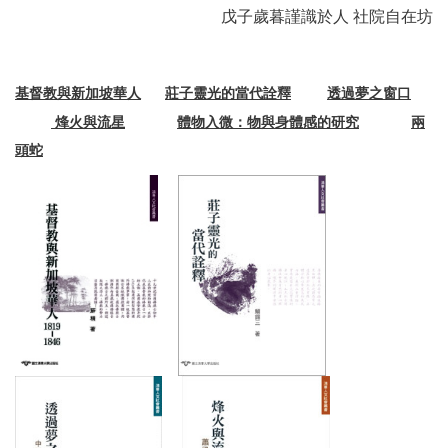
戊子歲暮謹識於人 社院自在坊
基督教與新加坡華人
莊子靈光的當代詮釋
透過夢之窗口
烽火與流星
體物入微：物與身體感的研究
兩
頭蛇