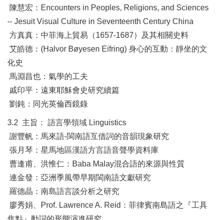
陳慧宏：Encounters in Peoples, Religions, and Sciences
-- Jesuit Visual Culture in Seventeenth Century China
方真真：中菲海上貿易（1657-1687）及其相關史料
艾皓德：(Halvor Bøyesen Eifring) 身心的互動：靜坐的文
化史
馬淵昌也：氣學的工夫
戚印平：遠東耶穌會史研究續篇
劉鈍：同光英倫西鏡錄
3.2 主旨： 語言學領域 Linguistics
謝豐帆：馬來語-閩南語互借詞的音韻現象研究
張月琴：星馬地區漢語方言語音聲學資料庫
曹逢甫、洪惟仁：Baba Malay混合語的來源與性質
連金發：亞洲季風帶早期閩南語文獻研究
羅德晶：南島語言談分析之研究
廖秀娟、Prof. Lawrence A. Reid：菲律賓南島語之『工具
焦點』動詞的形態演進研究