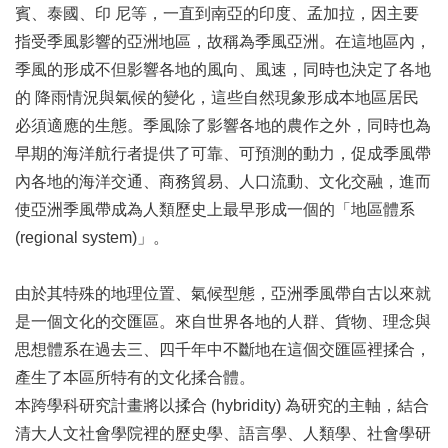
賓、泰國、印 尼等，一直到南亞的印度、孟加拉，因主要
指受季風影響的亞洲地區，故稱為季風亞洲。在這地區內，
季風的形成不但影響各地的風向、風速，同時也決定了各地
的 降雨情況與氣候的變化，這些自然現象形成本地區居民
必須適應的生態。季風除了影響各地的農作之外，同時也為
早期的海洋航行者提供了可靠、可預測的動力，促成季風帶
內各地的海洋交通、商務貿易、人口流動、文化交融，進而
使亞洲季風帶成為人類歷史上最早形成一個的「地區體系
(regional system)」。
由於其特殊的地理位置、氣候型態，亞洲季風帶自古以來就
是一個文化的交匯區。來自世界各地的人群、貨物、理念與
思想體系在過去三、四千年中不斷地在這個交匯區裡揉合，
產生了本區所特有的文化揉合體。
本跨學科研究計畫將以揉合 (hybridity) 為研究的主軸，結合
清大人文社會學院裡的歷史學、語言學、人類學、社會學研