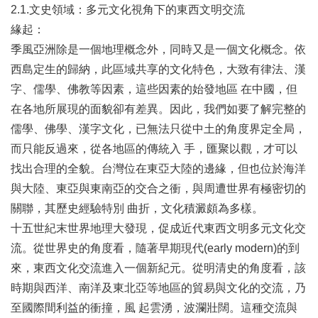
2.1.文史領域：多元文化視角下的東西文明交流
緣起：
季風亞洲除是一個地理概念外，同時又是一個文化概念。依
西島定生的歸納，此區域共享的文化特色，大致有律法、漢
字、儒學、佛教等因素，這些因素的始發地區 在中國，但
在各地所展現的面貌卻有差異。因此，我們如要了解完整的
儒學、佛學、漢字文化，已無法只從中土的角度界定全局，
而只能反過來，從各地區的傳統入 手，匯聚以觀，才可以
找出合理的全貌。台灣位在東亞大陸的邊緣，但也位於海洋
與大陸、東亞與東南亞的交合之衝，與周遭世界有極密切的
關聯，其歷史經驗特別 曲折，文化積澱頗為多樣。
十五世紀末世界地理大發現，促成近代東西文明多元文化交
流。從世界史的角度看，隨著早期現代(early modern)的到
來，東西文化交流進入一個新紀元。從明清史的角度看，該
時期與西洋、南洋及東北亞等地區的貿易與文化的交流，乃
至國際間利益的衝撞，風 起雲湧，波瀾壯闊。這種交流與