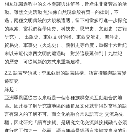
相互認識過程中的文本翻譯與注解等，皆產生非常豐富的活
動。雖然文史活動 無法像自然現象般有齊一的律則，不
過，兩種文明傳統的大規模遭遇，留下相當多可進一步探究
的線索。當我們從學術史、科技史、思想史、文獻史（古籍
研究）、 出版史、東亞文明傳播、東西交流史、海洋史、
貿易史、軍事史（火炮史）、藝術史等角度，重探十六世紀
末以來近代東西文明的遭遇時，對於這段延伸到十九世紀
的歷史，可從嶄新的方式來重新建構。
2.2. 語言學領域：季風亞洲的語言結構、語言接觸與語言變
遷研究
緣起：
亞洲季風區從古以來就是一個各種族群交流互動融合的地
區。因此要了解研究該地區的族群及文化就非得對當地的語
言有深入的了解不可。而文化的融合常以語言之 交流為先
驅，因此研究「語言接觸」是研究文化交流與接觸融合必須
進行的工作之一。然而，語言無論是經語言接觸或自身的衍