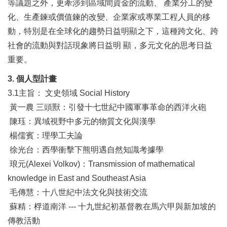
等議題之外，更牽涉到區域間資金的流動、 產業分工的變
化、生產鍊或價值鍊的改變、企業家或專業工程人員的移
動，特別是在全球化的趨勢日益明顯之下，這種跨文化、跨
社會的流動與對話現象將日益明 顯，多元文化的思考日益
重要。
3. 個人型計畫
3.1主旨： 文史領域 Social History
黃一農 三頭獸：引發十七世紀中國軍事革命的西洋火砲
陳珏：異域視野中多元的物質文化與漢學
楊儒賓：理學工夫論
徐光台：西學衝擊下熊明遇自然知識考據學
琅元(Alexei Volkov)：Transmission of mathematical
knowledge in East and Southeast Asia
毛傳慧：十八世紀中法文化與技術交流
蘇精：桴道南洋 --- 十九世紀初基督教在馬六甲與新加坡的
傳教活動