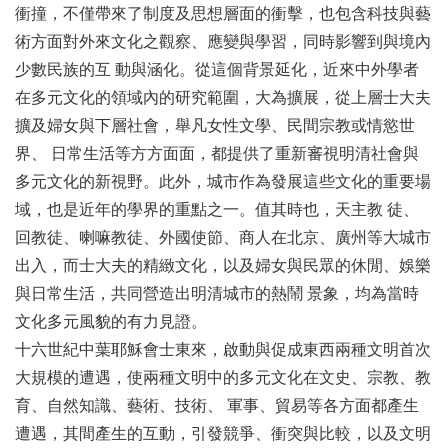
衝撞，不僅帶來了制度及思想層面的衝擊，也包含科技與藝
術方面對外來文化之觀察、應變與學習，同時影響到與境內
少數民族的互 動與涵化。從這個背景延化，近來中外學者
在多元文化的領域內的研究範圍，大為擴展，從上層士大夫
擴及婦女與下層社會，舉凡女性文學、民間宗教或情慾世
界、 日常生活等方方面面，都提供了重新審視明清社會與
多元文化的新視野。此外，城市作為發展這些文化的重要場
域，也是近年的學界的重點之一。值其時也，天主教 徒、
回教徒、喇嘛教徒、外國使節、商人在北京、廣州等大城市
出入，而士大夫的精緻文化，以及婦女與民眾的休閒、娛樂
與日常生活，共同營造出明清城市的熱鬧 景象，均為當時
文化多元風貌的有力見證。
十六世紀中葉耶穌會士東來，啟動與促成東西兩種文明首次
大規模的遭遇，使兩種文明中的多元文化在文史、宗教、教
育、自然知識、藝術、技術、 軍事、貿易等各方面都產生
遭遇，其間產生的互動，引發競爭、衝突與比較，以及文明