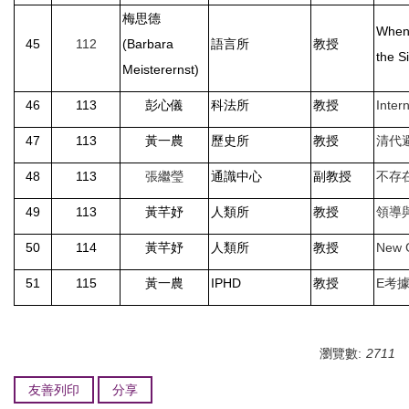
梅思德
When 
45
112
(Barbara
語言所
教授
the S
Meisterernst)
46
113
彭心儀
科法所
教授
Inter
47
113
黃一農
歷史所
教授
清代
48
113
張繼瑩
通識中心
副教授
不存
49
113
黃芊妤
人類所
教授
領導
50
114
黃芊妤
人類所
教授
New G
51
115
黃一農
IPHD
教授
E
考
瀏覽數:
2711
友善列印
分享