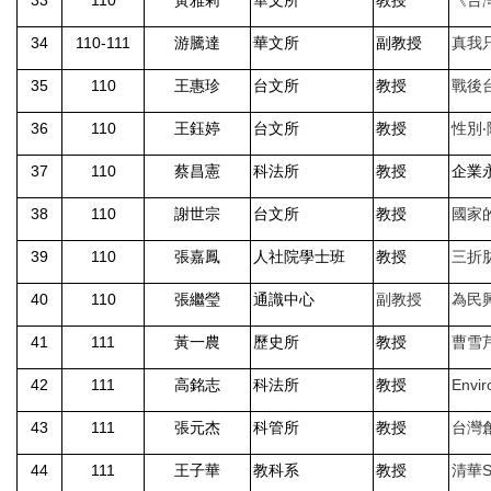
33
110
黃雅莉
華文所
教授
《台
34
110-111
游騰達
華文所
副教授
真我
35
110
王惠珍
台文所
教授
戰後
36
110
王鈺婷
台文所
教授
性別
37
110
蔡昌憲
科法所
教授
企業
38
110
謝世宗
台文所
教授
國家
39
110
張嘉鳳
人社院學士班
教授
三折
40
110
張繼瑩
通識中心
副教授
為民
41
111
黃一農
歷史所
教授
曹雪
42
111
高銘志
科法所
教授
Envir
43
111
張元杰
科管所
教授
台灣
44
111
王子華
教科系
教授
清華