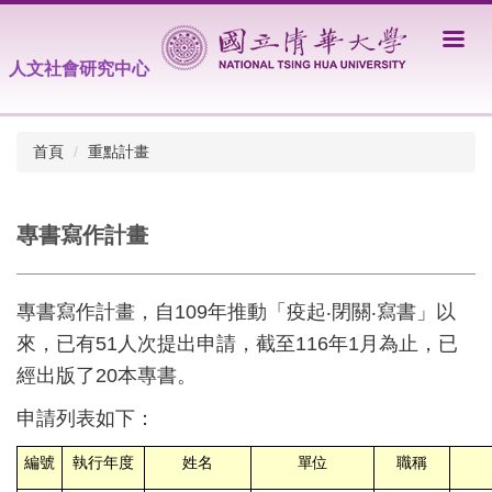
跳
到
主
人文社會研究中心
要
內
容
首頁
重點計畫
區
專書寫作計畫
專書寫作計畫，自109年推動「疫起‧閉關‧寫書」以
來，已有51人次提出申請，截至116年1月為止，已
經出版了20本專書。
申請列表如下：
編號
執行年度
姓名
單位
職稱