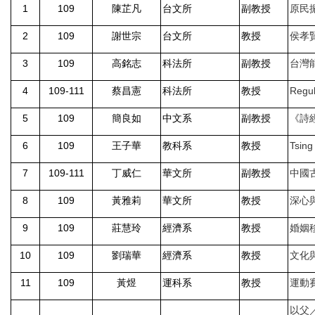
1
109
陳芷凡
台文所
副教授
原民
2
109
謝世宗
台文所
教授
侯孝
3
109
高銘志
科法所
副教授
台灣
4
109-111
蔡昌憲
科法所
教授
Regul
5
109
簡良如
中文系
副教授
《詩
6
109
王子華
教科系
教授
Tsing
7
109-111
丁威仁
華文所
副教授
中國
8
109
黃雅莉
華文所
教授
深心
9
109
莊慧玲
經濟系
教授
婚姻
10
109
劉瑞華
經濟系
教授
文化
11
109
黃煜
運科系
教授
運動
以父