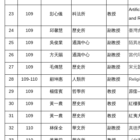
Artif
23
109
彭心儀
科法所
教授
and R
24
109
邱馨慧
歷史所
副教授
臺灣
25
109
吳俊業
通識中心
副教授
陌異
26
109
方天賜
通識中心
副教授
當代
27
109
毛傳慧
歷史所
副教授
宋元
28
109-110
顧坤惠
人類所
副教授
Relig
29
109
楊儒賓
哲學所
教授
原儒
30
109
黃一農
歷史所
教授
紅樓
31
109
黃一農
歷史所
教授
紅夷
32
110
林保全
華文所
副教授
真德