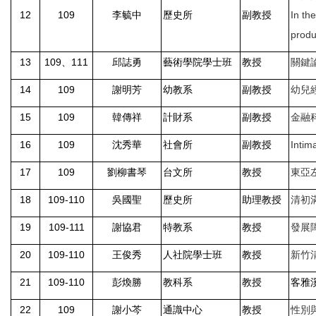
12
109
李毓中
歷史所
副教授
In th
produ
13
109
、
111
邱誌勇
藝術學院學士班
教授
關鍵
14
109
謝明芳
幼教系
副教授
幼兒
15
109
韓傳祥
計財系
副教授
金融
16
109
沈秀華
社會所
副教授
Intim
17
109
劉柳書琴
台文所
教授
東亞
18
109-110
吳國聖
歷史所
助理教授
清初
19
109-111
謝協君
特教系
教授
發展
20
109-110
王俊秀
人社院學士班
教授
新竹
21
109-110
彭煥勝
教科系
教授
客雅
22
109
謝小芩
通識中心
教授
性別