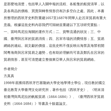
是那麼地清楚，包括華人入關申報的流程、各船隻的船貨清單，以
及各商品的價格、買賣與轉售情形仍有許多空白之處。因此，本書
所整理的西班牙史料對重建1657至1687年間華人赴呂宋貿易有重大
意義。根據這批史料內容我們可歸納並重建以下五項研究要點：
一、當時馬尼拉海關的運作方式；二、貨幣流通的狀況；三、中
國、臺灣與呂宋的貿易消長；四、呂宋市場的消費情形；五、貿易
網絡的連結。就文獻的價值，這批史料不僅反映出海禁及海禁初開
閩粵海商與呂宋貿易之趨勢，也有助於理解尚可喜及鄭氏在呂宋的
貿易情形，甚至可清楚建立整個東亞華人與呂宋的貿易網絡。
作者簡介
方真真
1998年底獲得西班牙巴塞隆納大學史地學博士學位，現任教於國立
臺北教育大學臺灣文化研究所，著作包括《西班牙史》、《明末清
初臺灣與馬尼拉的帆船貿易（1664-1684）》、《臺灣西班牙貿易
史料（1664-1684）》等書及十餘篇論文。