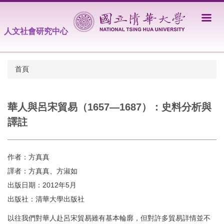
跳
到
主
人文社會研究中心
要
內
容
首頁
區
華人與呂宋貿易（1657—1687）：史料分析與
譯註
作者：方真真
譯者：方真真、方淑如
出版日期：2012年5月
出版社：清華大學出版社
以往我們對華人赴呂宋貿易雖有基本輪廓，但對許多貿易詳情並不